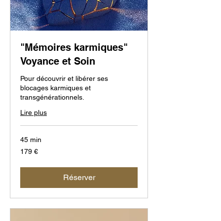
"Mémoires karmiques"
Voyance et Soin
Pour découvrir et libérer ses
blocages karmiques et
transgénérationnels.
Lire plus
45 min
179
179 €
euros
Réserver