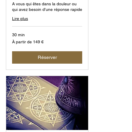
A vous qui êtes dans la douleur ou
qui avez besoin d'une réponse rapide
Lire plus
30 min
À
À partir de 149 €
partir
de
149
euros
Réserver