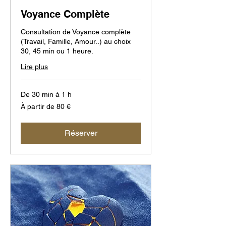
Voyance Complète
Consultation de Voyance complète
(Travail, Famille, Amour..) au choix
30, 45 min ou 1 heure.
Lire plus
De 30 min à 1 h
À
À partir de 80 €
partir
de
80
euros
Réserver