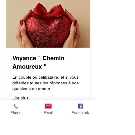
Voyance " Chemin
Amoureux "
En couple ou célibataire, et si vous
déteniez toutes les réponses à vos
questions en amour.
Lire plus
Phone
Email
Facebook
De 45 min à 2 h
À
À partir de 195 €
partir
de
195
euros